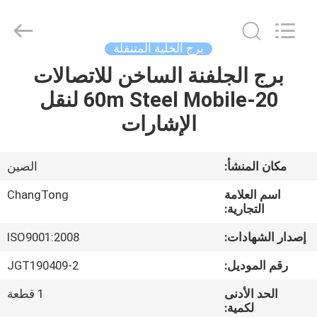
Changtong
Steel
Structure
Co.,
Ltd..
برج الخلية المتنقلة
All
Rights
برج الجلفنة الساخن للاتصالات
مسكن
Reserved.
20-60m Steel Mobile لنقل
منتجات
الإشارات
معلومات
مكان المنشأ:
الصين
عنا
اسم العلامة
ChangTong
التجارية:
جولة
إصدار الشهادات:
ISO9001:2008
في
رقم الموديل:
JGT190409-2
المعمل
الحد الأدنى
1 قطعة
لكمية: