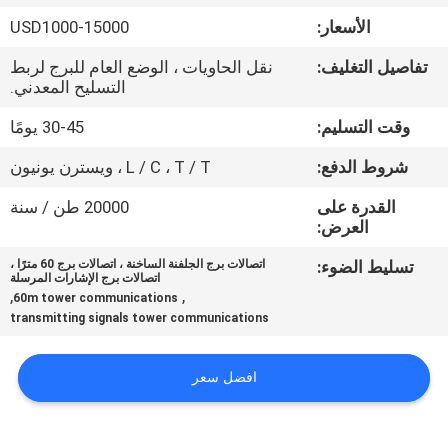
مراقبة
الأسعار:
USD1000-15000
الجودة
تفاصيل التغليف:
نقل الحاويات ، الوضع العام للبرج لربط
التسليح المعدني.
اتصل
وقت التسليم:
30-45 يومًا
بنا
شروط الدفع:
L / C ، T / T ، ويسترن يونيون
أخبار
القدرة على
20000 طن / سنة
العرض:
تسليط الضوء:
اتصالات برج الجلفنة الساخنة ، اتصالات برج 60 مترًا ،
اطلب
اتصالات برج الإشارات المرسلة
,
,
60m tower communications
اقتباس
transmitting signals tower communications
خريطة
افضل سعر
الموقع