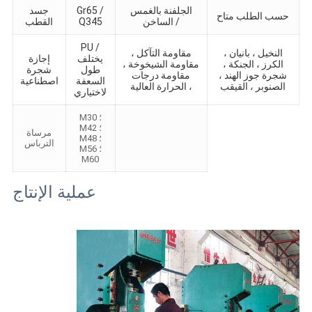
الجلفنة بالغمس
Gr65 /
جسد
حسب الطلب متاح
الساخن /
Q345
القطب
PU /
النخيل ، بانيان ،
مقاومة التآكل ،
يختلف
إجازة
الكرز ، الجنكة ،
مقاومة الشيخوخة ،
طول
شجرة
شجرة جوز الهند ،
مقاومة درجات
السعفة
اصطناعية
الصنوبر ، القيقب
الحرارة العالية ،
لاختياري
M30 ؛
M42 ؛
مرساة
M48 ؛
الترباس
M56 ؛
M60
عملية الإنتاج