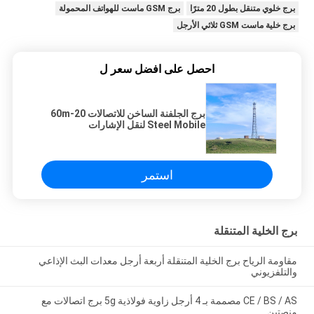
برج خلوي متنقل بطول 20 مترًا
برج GSM ماست للهواتف المحمولة
برج خلية ماست GSM ثلاثي الأرجل
احصل على افضل سعر ل
برج الجلفنة الساخن للاتصالات 20-60m
Steel Mobile لنقل الإشارات
استمر
برج الخلية المتنقلة
مقاومة الرياح برج الخلية المتنقلة أربعة أرجل معدات البث الإذاعي
والتلفزيوني
CE / BS / AS مصممة بـ 4 أرجل زاوية فولاذية 5g برج اتصالات مع
منصتين