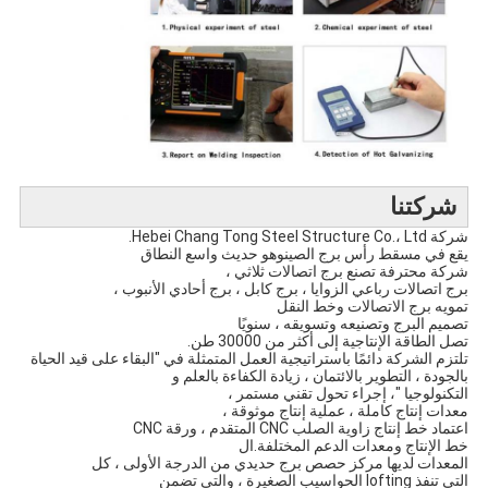
شركتنا
شركة Hebei Chang Tong Steel Structure Co.، Ltd.
يقع في مسقط رأس برج الصين
و
هو حديث واسع النطاق
شركة محترفة تصنع برج اتصالات ثلاثي ،
برج اتصالات رباعي الزوايا ، برج كابل ، برج أحادي الأنبوب ،
تمويه برج الاتصالات وخط النقل
تصميم البرج وتصنيعه وتسويقه ، سنويًا
تصل الطاقة الإنتاجية إلى أكثر من 30000 طن.
تلتزم الشركة دائمًا باستراتيجية العمل المتمثلة في "البقاء على قيد الحياة
بالجودة ، التطوير بالائتمان ، زيادة الكفاءة بالعلم و
التكنولوجيا "، إجراء تحول تقني مستمر ،
معدات إنتاج كاملة ، عملية إنتاج موثوقة ،
اعتماد خط إنتاج زاوية الصلب CNC المتقدم ، ورقة CNC
خط الإنتاج ومعدات الدعم المختلفة.ال
المعدات لديها مركز حصص برج حديدي من الدرجة الأولى ، كل
التي تنفذ lofting الحواسيب الصغيرة ، والتي تضمن