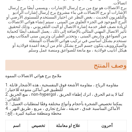
اتصالات.
برج الاتصالات هو نوع من برج إرسال الإشارات ، ويسمى أيضًا برج إرسال
الإشارات أو برج الاتصالات.في بناء مشروع برج إرسال إشارات الراديو
والتلفزيون الحديث ، بغض النظر عن اختيار المستخدم للمستوى الأرضي أو
البرج الموجود في الجزء العلوي من المبنى ، سيتم إنشاء هوائي الاتصالات
لزيادة نصف قطر خدمة إشارة الاتصال أو البث التلفزيوني ، وذلك لتحقيق
تأثير الاتصال المهني المثالي.بالإضافة إلى ذلك ، يعمل السقف أيضًا كحماية
من الصواعق وتأريض المبنى ، وتحذير الطيران وتزيين مبنى المكاتب.وهي
تستخدم بشكل أساسي في تركيب هوائي الاتصالات المتنقلة
والميكروويف.يتكون جسم البرج بشكل عام من أربعة أعمدة فولاذية أو
هيكل أنابيب فولاذية ، مع مانعة للصواعق ومنصة عمل وسلم.
وصف المنتج
ملامح برج هوائي الاتصالات المموه
1. مقاومة الرياح ، مقاومة الأشعة فوق البنفسجية ، هذه الأشجار قابلة
للتطبيق في أماكن متنوعة للاختيار ؛
2. منع الحريق ، non-hypergol ، كما لا يدعم الحرق ، اترك إطفاء الحريق
التلقائي ؛
3. يمكننا تخصيص الشجرة بأحجام وأنواع مختلفة وفقًا لمتطلبات العميل ؛
4. الأماكن المناسبة: فندق ، حديقة ، شارع تجاري ، مربع ، طريق النهر ،
محطة ومنطقة سكنية كبيرة ، إلخ ؛
آحرون
علاج او معاملة
تخصيص
اسم