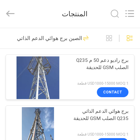
Changtong
Steel
Structure
المنتجات
Co.,
Ltd..
All
Rights
مسكن
Reserved.
50
الصين برج هوائي الدعم الذاتي
برج زاوية الصلب
منتجات
برج راديو دعم 50 م Q235
الصلب GSM للحديقة
معلومات
عنا
USD1000-15000 MOQ:1 قطعة
CONTACT
33
جولة
برج هوائي الدعم الذاتي
في
برج أنبوبي الصلب
Q235 الصلب GSM للحديقة
المعمل
USD1000-15000 MOQ:1 قطعة