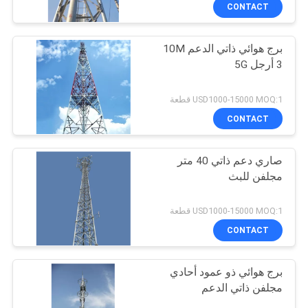
مراقبة
CONTACT
الجودة
برج هوائي ذاتي الدعم 10M
56
3 أرجل 5G
اتصل
برج أحادي الصلب
بنا
USD1000-15000 MOQ:1 قطعة
CONTACT
أخبار
صاري دعم ذاتي 40 متر
مجلفن للبث
اطلب
70
اقتباس
USD1000-15000 MOQ:1 قطعة
CONTACT
برج جويد سلك
خريطة
برج هوائي ذو عمود أحادي
الموقع
مجلفن ذاتي الدعم