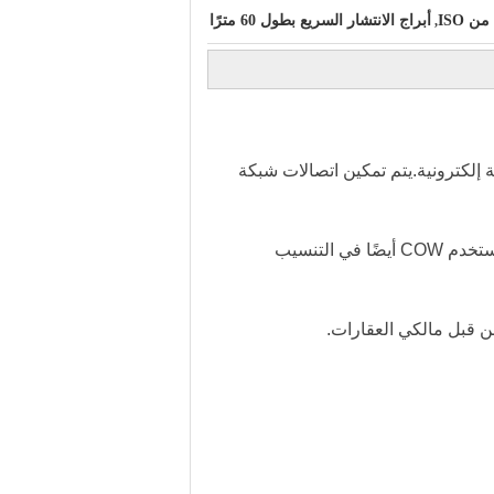
ن ISO
أبراج الانتشار السريع بطول 60 مترًا
,
 لاسلكية إلكترونية.يتم تمكين اتصالات شبكة
في الولايات المتحدة ، يتم تقديم خدمة COW الخلوية في الغالب إلى المناطق التي بها أبراج خلوية ثابتة لا تعمل.يستخدم COW أيضًا في التنسيب
من قبل مالكي العقارات.