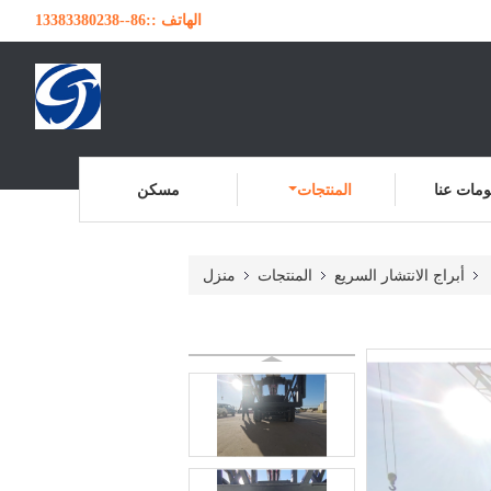
الهاتف ::
86--13383380238
مات عنا
المنتجات
مسكن
أبراج الانتشار السريع
المنتجات
منزل