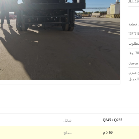
JGT19
طعة
USD10
لمطلوب
ومًا
ن متري
لعميل
شكل:
Q345 / Q235
سطح:
5-60 م