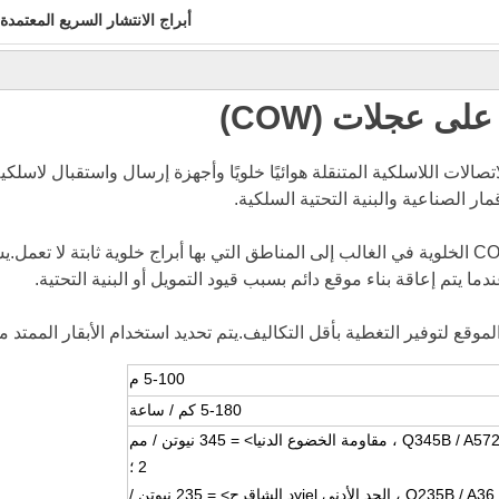
أبراج الانتشار السريع المعتمدة م
لى عجلات (COW)
الخلوية وآلات الاتصالات اللاسلكية المتنقلة هوائيًا خلويًا وأجهزة إرسال واستقبال
 يتم إعاقة بناء موقع دائم بسبب قيود التمويل أو البنية التحتية.
وقع لتوفير التغطية بأقل التكاليف.يتم تحديد استخدام الأبقار الممتد 
5-100 م
5-180 كم / ساعة
Q345B / A572 ، مقاومة الخضوع الدنيا> = 345 نيوتن / مم
2 ؛
Q235B / A36 ، الحد الأدنى yi
el
د الشاق
ر
ح> = 235 نيوتن /