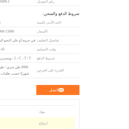
رقم الموديل:
0409-2
شروط الدفع والشحن:
الحد الأدنى لكمية:
1 ق
الأسعار:
00-15000
تفاصيل التغليف:
في حزمة أو على النحو ا
وقت التسليم:
30-45 ي
شروط الدفع:
L / C ، T / T ، ويسترن يونيون
6000 طن متري / ط
القدرة على العرض:
شهريًا حسب طلبات ا
اتصل
مواد:
ارتفاع: