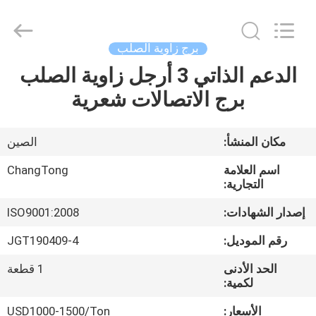
Changtong
Steel
Structure
Co.,
Ltd..
برج زاوية الصلب
All
Rights
الدعم الذاتي 3 أرجل زاوية الصلب
مسكن
Reserved.
برج الاتصالات شعرية
منتجات
مكان المنشأ:
الصين
معلومات
اسم العلامة
ChangTong
عنا
التجارية:
إصدار الشهادات:
ISO9001:2008
جولة
رقم الموديل:
JGT190409-4
في
الحد الأدنى
1 قطعة
المعمل
لكمية:
الأسعار:
USD1000-1500/Ton