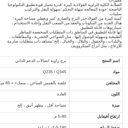
مميزات
الصلابة الكلية للزاوية الفولاذية كبيرة ؛قدرة تحمل قويةتطبيق التكنولوجيا 
الناضجة ؛جودة المعالجة سهلة التحكم ؛سهولة النقل والتركيب
سلبيات
كمية كبيرة من الفولاذجذر البرج والصاري كبير ويغطي مساحة كبيرة ؛
هناك العديد من المكونات والعقد.من الصعب النقل وإعادة الاستخدام ،
سيناريوهات قابلة للتطبيق.
إنها قابلة للتطبيق في المناطق ذات المتطلبات المنخفضة للمناظر 
الطبيعية وسهولة الوصول إليها ، مثل الضواحي الحضرية ، والمقاطعات ، 
والبلدات ، والحقول ، والتلال ، والجبال ، إلخ ؛مشاهد ذات متطلبات صارمة 
للإزعاج ، مثل أبراج الميكروويف.
اسم المنتج
برج زاوية اتصالات الدعم الذاتي
مواد
Q235 / Q345
المجلفن
غلفنة بالغمس الساخن ، سمك> = 85 ميكرومتر
اللون
العادة
ميزة
مساحة أقل ، مظهر أنيق ، إلخ
ارتفاع أفيفابل
5-80 م
ضغط الرياح
0-180 كم / ساعة