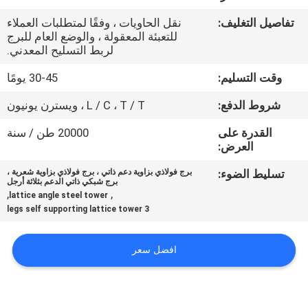
مراقبة
تفاصيل التغليف:
نقل الحاويات ، وفقًا لمتطلبات العملاء
الجودة
للتعبئة المعقولة ، والوضع العام للبرج
لربط التسليح المعدني.
اتصل
وقت التسليم:
30-45 يومًا
بنا
شروط الدفع:
L / C ، T / T ، ويسترن يونيون
القدرة على
20000 طن / سنة
أخبار
العرض:
تسليط الضوء:
برج فولاذي بزاوية دعم ذاتي ، برج فولاذي بزاوية شعرية ،
برج شبكي ذاتي الدعم بثلاثة أرجل
اطلب
,
,
lattice angle steel tower
اقتباس
3 legs self supporting lattice tower
افضل سعر
خريطة
الموقع