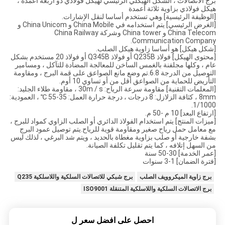
برج الاتصالات ، الشكل الهيكلي الرئيسي لهيكل فولاذي ذو أربعة أعمدة ،
هيكل فولاذي بزاوية ثلاثة أعمدة
[الوظيفة الرئيسية] وهي تستخدم أساسا لنقل الإشارات.
[الغرض الرئيسي] يتم استخدامه في China Mobile و China Unicom و
China Telecom و China tower وشركة China Railway
Communication Company.
[شكل هيكل] هو أساسا زاوية هيكل الصلب.
[محتوى الهيكل] فولاذ Q235B أو فولاذ Q345B أو فولاذ 20 مستخدم بشكل
عام ، وكلها مجلفنة بالغمس الساخن للمعالجة المضادة للتآكل ، ومسامير
التوصيل من الدرجة 6.8.تم وضع مانع الصواعق على قمة البرج ، ومقاومة
التأريض للحماية من الصواعق أقل من أو تساوي 10 أوم.
[المعلمات التقنية] مقاومة سرعة الرياح: 30m / s ، مقاومة طلاء الجليد:
8mm ، كثافة الزلازل: 8 درجات ، درجة حرارة العمل: 35-55 ℃ ، العمودية:
1/1000.
[ارتفاع البعد] 10 م -50 م.
[ميزات المنتج] يتم استخدام الفولاذ الدائري أو الصلب الزاوي كمواد للبرج ،
مع معامل حمل رياح صغير ومقاومة قوية للرياح.يتم توصيل عمود البرج
بشفة خارجية أو صلب بزاوية مغطاة بالحديد ، ويتم شد البرغي ، لذلك ليس
من السهل إتلافه ، كما يتم تقليل تكلفة الصيانة.
[عمر الخدمة] 30-50 سنة
[فترة الضمان] 1-3 سنوات
برج زاوية الميكروويف الصلب
برج شبكي للاتصالات السلكية واللاسلكية Q235
برج الاتصالات السلكية واللاسلكية المتنقلة ISO9001
احصل على افضل سعر ل