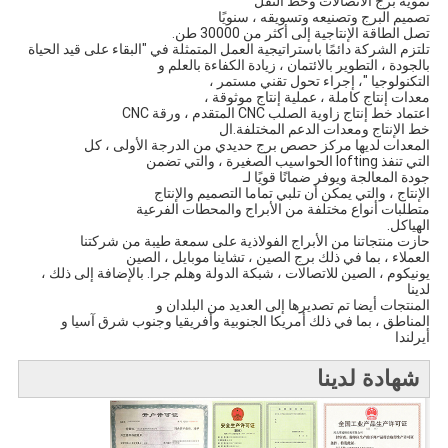
تمويه برج الاتصالات وخط النقل
تصميم البرج وتصنيعه وتسويقه ، سنويًا
تصل الطاقة الإنتاجية إلى أكثر من 30000 طن.
تلتزم الشركة دائمًا باستراتيجية العمل المتمثلة في "البقاء على قيد الحياة
بالجودة ، التطوير بالائتمان ، زيادة الكفاءة بالعلم و
التكنولوجيا "، إجراء تحول تقني مستمر ،
معدات إنتاج كاملة ، عملية إنتاج موثوقة ،
اعتماد خط إنتاج زاوية الصلب CNC المتقدم ، ورقة CNC
خط الإنتاج ومعدات الدعم المختلفة.ال
المعدات لديها مركز حصص برج حديدي من الدرجة الأولى ، كل
التي تنفذ lofting الحواسيب الصغيرة ، والتي تضمن
جودة المعالجة ويوفر ضمانًا قويًا لـ
الإنتاج ، والتي يمكن أن تلبي تماما التصميم والإنتاج
متطلبات أنواع مختلفة من الأبراج والمحطات الفرعية
الهياكل.
حازت منتجاتنا من الأبراج الفولاذية على سمعة طيبة من شركتنا
العملاء ، بما في ذلك برج الصين ، تشاينا موبايل ، الصين
يونيكوم ، الصين للاتصالات ، شبكة الدولة وهلم جرا. بالإضافة إلى ذلك ،
لدينا
المنتجات أيضا تم تصديرها إلى العديد من البلدان و
المناطق ، بما في ذلك أمريكا الجنوبية وأفريقيا وجنوب شرق آسيا و
أيرلندا
شهادة لدينا