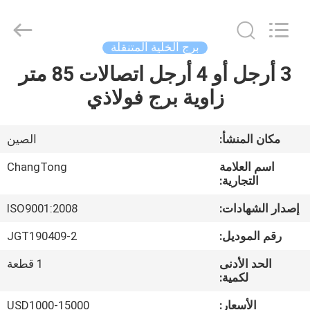
Changtong
Steel
Structure
Co.,
Ltd..
برج الخلية المتنقلة
All
Rights
3 أرجل أو 4 أرجل اتصالات 85 متر
مسكن
Reserved.
زاوية برج فولاذي
منتجات
مكان المنشأ:
الصين
معلومات
اسم العلامة
ChangTong
عنا
التجارية:
إصدار الشهادات:
ISO9001:2008
جولة
رقم الموديل:
JGT190409-2
في
الحد الأدنى
1 قطعة
المعمل
لكمية:
الأسعار:
USD1000-15000