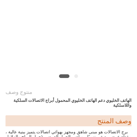
PRIVACY
POLICY
منتوج وصف
الهاتف الخليوي دعم الهاتف الخليوي المحمول أبراج الاتصالات السلكية
واللاسلكية
وصف المنتج
برج الاتصالات هو مبنى شاهق ومجهز بهوائي اتصالات.يتميز ببنية عالية ،
مقطع عرضي صغير نسبيًا ، ويلعب الحمل العرضي (حمل الرياح والزلازل