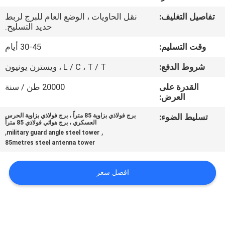
مراقبة
تفاصيل التغليف:
نقل الحاويات ، الوضع العام للبرج لربط
الجودة
حديد التسليح.
وقت التسليم:
30-45 أيام
اتصل
شروط الدفع:
L / C ، T / T ، ويسترن يونيون
بنا
القدرة على
20000 طن / سنة
العرض:
أخبار
تسليط الضوء:
برج فولاذي بزاوية 85 متراً ، برج فولاذي بزاوية الحرس
العسكري ، برج هوائي فولاذي 85 متراً
,
,
military guard angle steel tower
اطلب
85metres steel antenna tower
اقتباس
افضل سعر
خريطة
الموقع