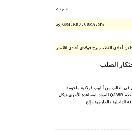
30 م / ث
GSM ، RRU ، CDMA ، MW إلخ.
لفن أحادي القطب
برج فولاذي أحادي 80 متر
,
حتكار الصلب
 في الغالب من أنابيب فولاذية ملحومة
مستديرة أو متعددة الأضلاع ، يشار إليها باسم برج الأنبوب المفرد.يستخدم Q345B في الغالب لجسم برج الأنبوب الواحد ، ويستخدم Q235B للمواد المساعدة الأخرى.هيكل
الداخلية / الخارجية ، إلخ.