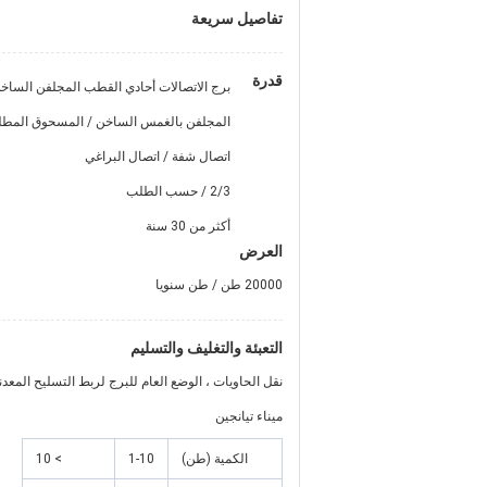
تفاصيل سريعة
قدرة
برج الاتصالات أحادي القطب المجلفن الساخ
المجلفن بالغمس الساخن / المسحوق المطلي
اتصال شفة / اتصال البراغي
2/3 / حسب الطلب
أكثر من 30 سنة
العرض
20000 طن / طن سنويا
التعبئة والتغليف والتسليم
نقل الحاويات ، الوضع العام للبرج لربط التسليح المعدن
ميناء تيانجين
الكمية (طن)
1-10
> 10