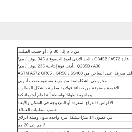
من 5 م إلى 80 م ، أو حسب الطلب.
عادة Q345B / A572 ، الحد الأدنى لقوة الخضوع ≥ 345 نيوتن / مم²
Q235B / A36 ، أدنى قوة إنتاجية 235 نيوتن / مم²
 مدرفل على الساخن من ASTM A572 GR65 ، GR50 ، SS400
مخروطي الشكلمثمنة مدببمربع مستقيمصعدت أنبوبي
الأعمدة مصنوعة من صفائح فولاذية مطوية بالشكل المطلوب
وملحومة طوليا بواسطة آلة لحام أوتوماتيكية
الأقواس / الذراع المفردة أو المزدوجة في الشكل والأبعاد
حسب متطلبات العملاء.
في غضون 14 مترًا تتشكل مرة واحدة بدون وصلة انزلاق
3 مم إلى 20 مم