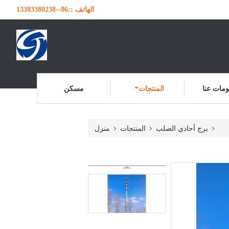
الهاتف ::
86--13383380238
مات عنا
المنتجات
مسكن
برج أحادي الصلب
المنتجات
منزل