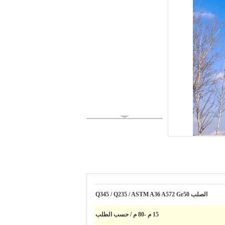
الصلب Q345 / Q235 / ASTM A36 A572 Gr50
15 م -80 م / حسب الطلب