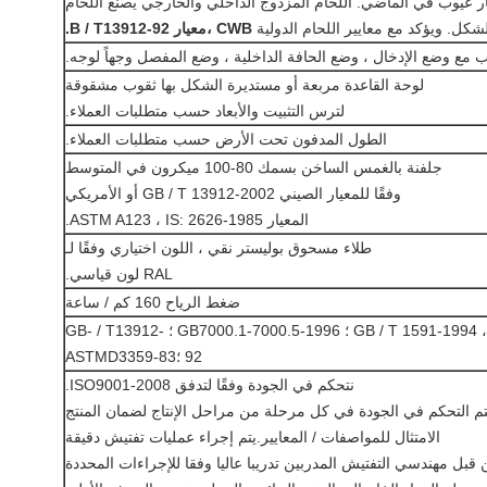
بار عيوب في الماضي. اللحام المزدوج الداخلي والخارجي يصنع اللحام
شكل. ويؤكد مع معايير اللحام الدولية
CWB ،
معيار B / T13912-92.
مع وضع الإدخال ، وضع الحافة الداخلية ، وضع المفصل وجهاً لوجه.
لوحة القاعدة مربعة أو مستديرة الشكل بها ثقوب مشقوقة
لترس التثبيت والأبعاد حسب متطلبات العملاء.
الطول المدفون تحت الأرض حسب متطلبات العملاء.
جلفنة بالغمس الساخن بسمك 80-100 ميكرون في المتوسط
وفقًا للمعيار الصيني GB / T 13912-2002 أو الأمريكي
المعيار ASTM A123 ، IS: 2626-1985.
طلاء مسحوق بوليستر نقي ، اللون اختياري وفقًا لـ
RAL لون قياسي.
ضغط الرياح 160 كم / ساعة
وفقًا لـ GB / T 1591-1994 ، GB / T3323-1989III ؛ GB7000.1-7000.5-1996 ؛ GB- / T13912-
92 ؛ASTMD3359-83
نتحكم في الجودة وفقًا لتدفق ISO9001-2008.
تم التحكم في الجودة في كل مرحلة من مراحل الإنتاج لضمان المنتج
الامتثال للمواصفات / المعايير.يتم إجراء عمليات تفتيش دقيقة
قبل مهندسي التفتيش المدربين تدريبا عاليا وفقا للإجراءات المحددة