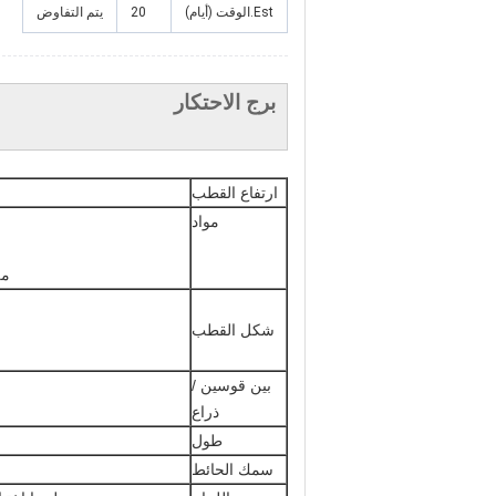
Est.الوقت (أيام)
20
يتم التفاوض
برج الاحتكار
ارتفاع القطب
مواد
ملف
شكل القطب
بين قوسين /
ذراع
طول
سمك الحائط