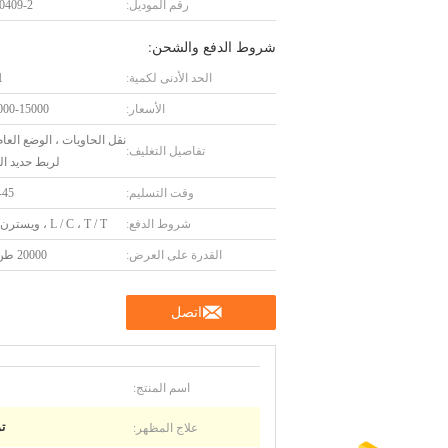
رقم الموديل:
0409-2
شروط الدفع والشحن:
الحد الأدنى لكمية:
1 ق
الأسعار:
00-15000
نقل الحاويات ، الوضع العام
تفاصيل التغليف:
لربط حديد ال
وقت التسليم:
30-45
شروط الدفع:
L / C ، T / T ، ويسترن يونيون
القدرة على العرض:
20000 طن / سنة
اتصل
اسم المنتج:
علاج المظهر:
ت