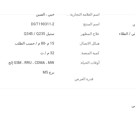
اسم العلامة التجارية: CT
خبي ، الصين
ن
اسم المنتج:
DGT190311-2
 / الطلاء
علاج المظهر:
ستيل Q345 / Q235
هيكل الاتصال:
15 م -80 م / حسب الطلب
كمية المنصة:
32 م / ث
أوقات الحياة:
GSM ، RRU ، CDMA ، MW إلخ.
برج MS
قدرة العرض:
ي.