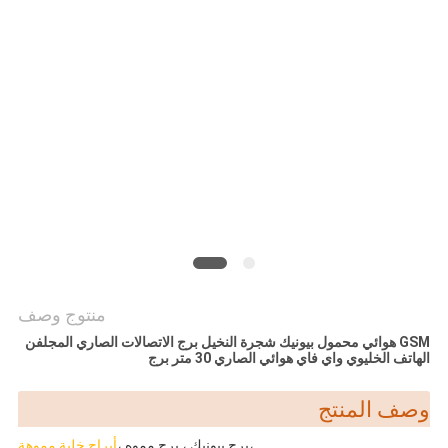
PRIVACY
POLICY
منتوج وصف
GSM هوائي محمول بيونيك شجرة النخيل برج الاتصالات الصاري المجلفن
الهاتف الخليوي واي فاي هوائي الصاري 30 متر برج
وصف المنتج
،
برج بيونيك ، برج مموه ،
أبراج خلية مموهة