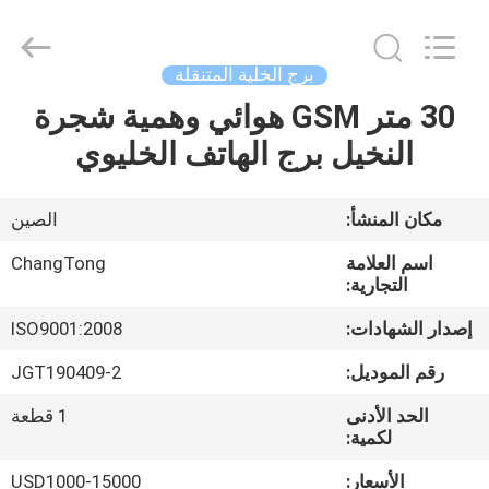
Changtong
Steel
Structure
Co.,
Ltd..
برج الخلية المتنقلة
All
Rights
30 متر GSM هوائي وهمية شجرة
مسكن
Reserved.
النخيل برج الهاتف الخليوي
منتجات
مكان المنشأ:
الصين
معلومات
اسم العلامة
ChangTong
عنا
التجارية:
إصدار الشهادات:
ISO9001:2008
جولة
رقم الموديل:
JGT190409-2
في
الحد الأدنى
1 قطعة
المعمل
لكمية:
الأسعار:
USD1000-15000