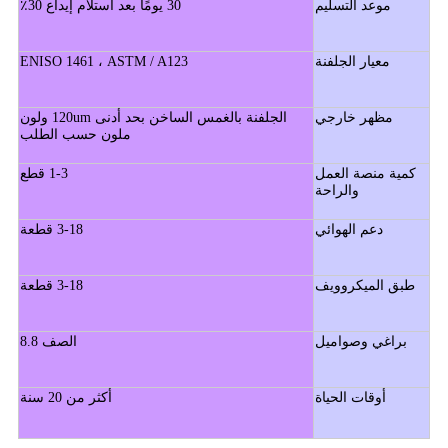
موعد التسليم
30 يومًا بعد استلام إيداع 30٪
معيار الجلفنة
ENISO 1461 ، ASTM / A123
مظهر خارجي
الجلفنة بالغمس الساخن بحد أدنى 120um ولون
ملون حسب الطلب
كمية منصة العمل
1-3 قطع
والراحة
دعم الهوائي
3-18 قطعة
طبق الميكروويف
3-18 قطعة
براغي وصواميل
الصف 8.8
أوقات الحياة
أكثر من 20 سنة