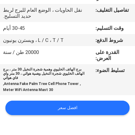
مراقبة
تفاصيل التغليف:
نقل الحاويات ، الوضع العام للبرج لربط
الجودة
حديد التسليح.
وقت التسليم:
30-45 أيام
اتصل
شروط الدفع:
L / C ، T / T ، ويسترن يونيون
بنا
القدرة على
20000 طن / سنة
العرض:
أخبار
تسليط الضوء:
برج الهاتف الخليوي وهمية شجرة النخيل 30 متر ، برج
الهاتف الخليوي شجرة النخيل وهمية هوائي ، 30 متر واي
فاي هوائي
اطلب
,
,
Antenna Fake Palm Tree Cell Phone Tower
30 Meter WiFi Antenna Mast
اقتباس
افضل سعر
خريطة
الموقع