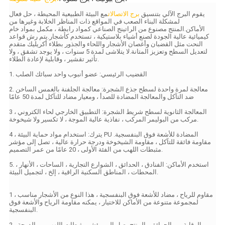
يقوم البرج الآلي بتنسيق
برج الاتصالات
مع البيئة الطبيعية المحيطة ، حل فعال
لمشكلة البناء الصعب في المواقع ذات المناظر الخلابة وغيرها من
الأماكن.المنتج مصنوع من الراتينج الصناعي كمواد رابطة ، مكمل بمواد خام
كيميائية عالية الجودة لصنع أشياء بلاستيكية ، تستخدم كأشجار.
يتم رش قواعد
النحت مثل القضبان وأغصان الأشجار واللحاء والجذور بطلاء أكريليك متقدم
لتعديل السطح وتعزيز المتانة.لا يتلاشى لمدة 5 سنوات ، ولا يوجد تشقق ، ولا
تأثير تقشير ، وقابلية لإعادة الطلاء.
1. القضيب الرئيسي: عضو أنبوب واحد سبائك الصلب
2. معالجة لمرة واحدة لسطح جذع الشجرة: معالجة الجلفنة بالغمس الساخن
ضد التآكل والمعالجة المضادة للصدأ ، ومعيار مضاد للتآكل لمدة 50 عامًا
3 ، المعالجة الثانوية لسطح شريط الشجرة: التطبيق الخارجي لحاء الكتروني
مركب من البوليمر المركب ، نفاذية عالية الموجة ، لا تكسير ولا شيخوخة.
4 ، يترك: استخدام مواد حماية البيئة PU المضادة للأشعة فوق البنفسجية.
مقاومة فائقة للتآكل ، مقاومة الشيخوخة ودرجة حرارة عالية ، تصل إلى مؤشر
مثبطات اللهب من الفئة الأولى ، 20 عامًا من عمر التصميم.
5. استخدم الأماكن: الفنادق ، الحدائق ، الشوارع التجارية ، الساحات ، الأنهار ،
المحطات ، المناطق السكنية الراقية ، إلخ ، لتجميل البيئة.
1 ، مقاوم للرياح ، مضاد للأشعة فوق البنفسجية ، هذا النوع من الأشجار مناسب
لمجموعة متنوعة من الأماكن للاختيار ، يمكنه مقاومة الرياح والأشعة فوق
البنفسجية.
2 ، الوقاية من الحرائق ، المنتج يصل إلى مؤشر مثبطات اللهب من الدرجة