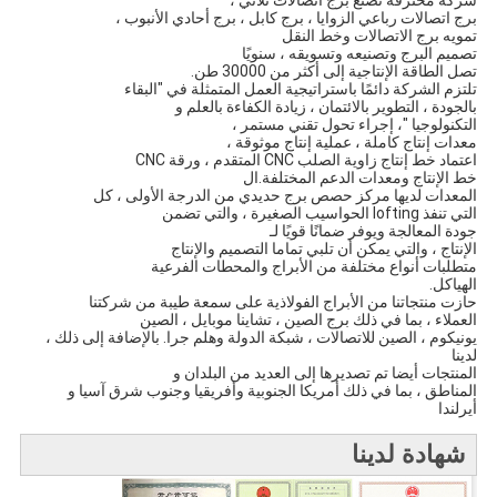
شركة محترفة تصنع برج اتصالات ثلاثي ،
برج اتصالات رباعي الزوايا ، برج كابل ، برج أحادي الأنبوب ،
تمويه برج الاتصالات وخط النقل
تصميم البرج وتصنيعه وتسويقه ، سنويًا
تصل الطاقة الإنتاجية إلى أكثر من 30000 طن.
تلتزم الشركة دائمًا باستراتيجية العمل المتمثلة في "البقاء
بالجودة ، التطوير بالائتمان ، زيادة الكفاءة بالعلم و
التكنولوجيا "، إجراء تحول تقني مستمر ،
معدات إنتاج كاملة ، عملية إنتاج موثوقة ،
اعتماد خط إنتاج زاوية الصلب CNC المتقدم ، ورقة CNC
خط الإنتاج ومعدات الدعم المختلفة.ال
المعدات لديها مركز حصص برج حديدي من الدرجة الأولى ، كل
التي تنفذ lofting الحواسيب الصغيرة ، والتي تضمن
جودة المعالجة ويوفر ضمانًا قويًا لـ
الإنتاج ، والتي يمكن أن تلبي تماما التصميم والإنتاج
متطلبات أنواع مختلفة من الأبراج والمحطات الفرعية
الهياكل.
حازت منتجاتنا من الأبراج الفولاذية على سمعة طيبة من شركتنا
العملاء ، بما في ذلك برج الصين ، تشاينا موبايل ، الصين
يونيكوم ، الصين للاتصالات ، شبكة الدولة وهلم جرا. بالإضافة إلى ذلك ،
لدينا
المنتجات أيضا تم تصديرها إلى العديد من البلدان و
المناطق ، بما في ذلك أمريكا الجنوبية وأفريقيا وجنوب شرق آسيا و
أيرلندا
شهادة لدينا