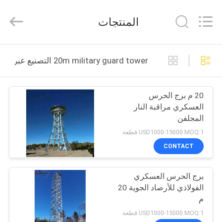
Changtong
Steel
Structure
المنتجات
Co.,
Ltd..
All
Rights
مسكن
Reserved.
20m military guard tower التصنيع عبر الإنترنت
منتجات
20 م برج الحرس
العسكري مراقبة النار
معلومات
المجلفن
عنا
USD1000-15000 MOQ:1 قطعة
CONTACT
جولة
برج الحرس العسكري
في
الفولاذي للأرصاد الجوية 20
المعمل
م
USD1000-15000 MOQ:1 قطعة